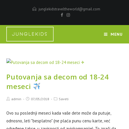
junglekidstraveltheworld@gmail.com
MENU
Putovanja sa decom od 18-24
meseci
admin
07/05/2018
Saveti
Ovo su poslednji meseci kada vaše dete može da putuje,
odnosno, leti "besplatno" (ne plaća punu cenu karte, već
određene takse, u zavisnosti od aviokompanije). To znači da