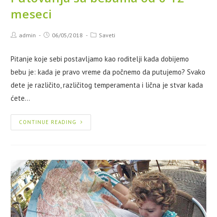
meseci
admin
06/05/2018
Saveti
Pitanje koje sebi postavljamo kao roditelji kada dobijemo
bebu je: kada je pravo vreme da počnemo da putujemo? Svako
dete je različito, različitog temperamenta i lična je stvar kada
ćete…
CONTINUE READING