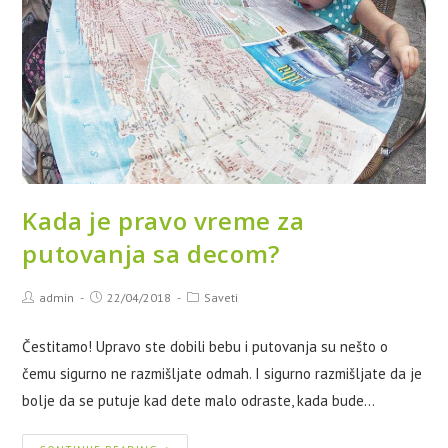
Kada je pravo vreme za
putovanja sa decom?
admin
22/04/2018
Saveti
Čestitamo! Upravo ste dobili bebu i putovanja su nešto o
čemu sigurno ne razmišljate odmah. I sigurno razmišljate da je
bolje da se putuje kad dete malo odraste, kada bude…