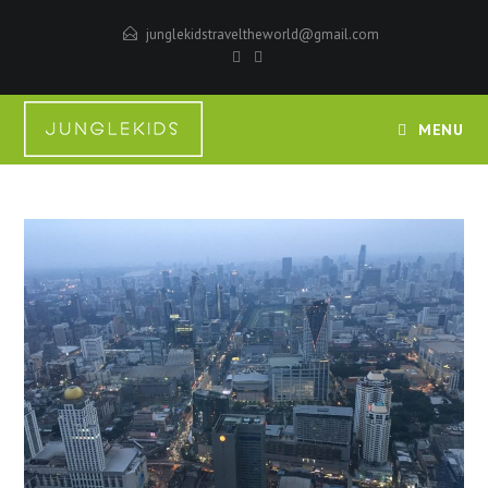
junglekidstraveltheworld@gmail.com
MENU