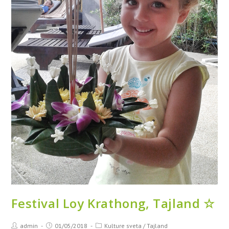
Festival Loy Krathong, Tajland ☆
admin
01/05/2018
Kulture sveta
/
Tajland