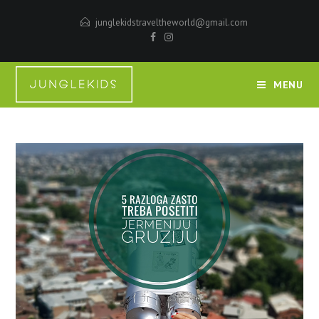
junglekidstraveltheworld@gmail.com
MENU