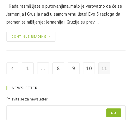
Kada razmišljate o putovanjima, malo je verovatno da će se
Jermenija i Gruzija naći u samom vrhu liste! Evo 5 razloga da
promenite mišljenje: Jermenija i Gruzija su pravi…
CONTINUE READING
1
…
8
9
10
11
NEWSLETTER
Prijavite se za newsletter
GO