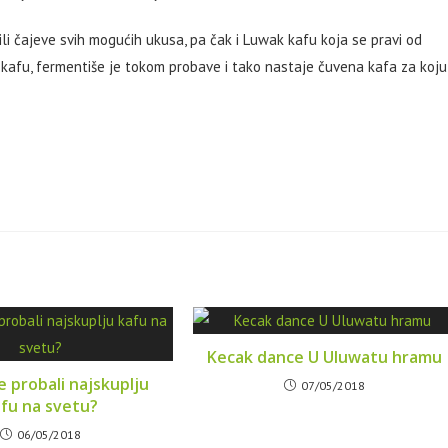
 ili čajeve svih mogućih ukusa, pa čak i Luwak kafu koja se pravi od
afu, fermentiše je tokom probave i tako nastaje čuvena kafa za koju
Kecak dance U Uluwatu hramu
te probali najskuplju
07/05/2018
fu na svetu?
06/05/2018