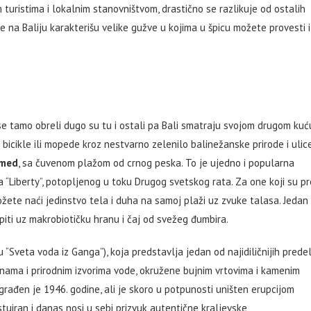
m turistima i lokalnim stanovništvom, drastično se razlikuje od ostalih
re na Baliju karakterišu velike gužve u kojima u špicu možete provesti i
 se tamo obreli dugo su tu i ostali pa Bali smatraju svojom drugom kuć
 bicikle ili mopede kroz nestvarno zelenilo balinežanske prirode i ulic
med
, sa čuvenom plažom od crnog peska. To je ujedno i popularna
a “Liberty”, potopljenog u toku Drugog svetskog rata. Za one koji su pr
možete naći jedinstvo tela i duha na samoj plaži uz zvuke talasa. Jedan
iti uz makrobiotičku hranu i čaj od svežeg đumbira.
 “Sveta voda iz Ganga”), koja predstavlja jedan od najidiličnijih prede
anama i prirodnim izvorima vode, okružene bujnim vrtovima i kamenim
ađen je 1946. godine, ali je skoro u potpunosti uništen erupcijom
tuiran i danas nosi u sebi prizvuk autentične kraljevske