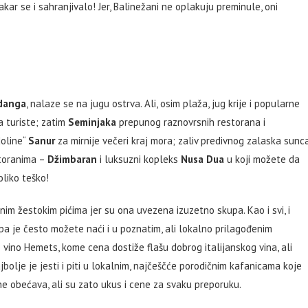
kar se i sahranjivalo! Jer, Balinežani ne oplakuju preminule, oni
danga
, nalaze se na jugu ostrva. Ali, osim plaža, jug krije i popularne
 turiste; zatim
Seminjaka
prepunog raznovrsnih restorana i
doline“
Sanur
za mirnije večeri kraj mora; zaliv predivnog zalaska sunc
storanima –
Džimbaran
i luksuzni kopleks
Nusa Dua
u koji možete da
oliko teško!
nim žestokim pićima jer su ona uvezena izuzetno skupa. Kao i svi, i
 pa je često možete naći i u poznatim, ali lokalno prilagođenim
no vino Hemets, kome cena dostiže flašu dobrog italijanskog vina, ali
jbolje je jesti i piti u lokalnim, najčeščće porodičnim kafanicama koje
ne obećava, ali su zato ukus i cene za svaku preporuku.