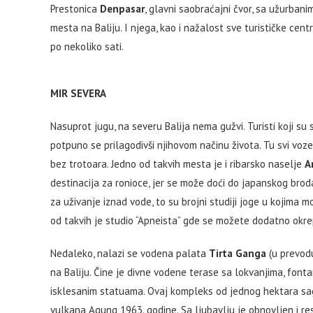
Prestonica
Denpasar
, glavni saobraćajni čvor, sa užurbani
mesta na Baliju. I njega, kao i nažalost sve turističke cent
po nekoliko sati.
MIR SEVERA
Nasuprot jugu, na severu Balija nema gužvi. Turisti koji su
potpuno se prilagodivši njihovom načinu života. Tu svi voze
bez trotoara. Jedno od takvih mesta je i ribarsko naselje
A
destinacija za ronioce, jer se može doći do japanskog brod
za uživanje iznad vode, to su brojni studiji joge u kojima 
od takvih je studio “Apneista” gde se možete dodatno okrep
Nedaleko, nalazi se vodena palata
Tirta Ganga
(u prevodu
na Baliju. Čine je divne vodene terase sa lokvanjima, font
isklesanim statuama. Ovaj kompleks od jednog hektara sagr
vulkana Agung 1963. godine. Sa ljubavlju je obnovljen i res