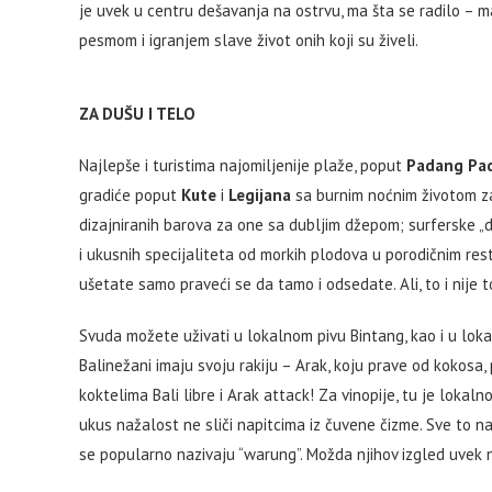
je uvek u centru dešavanja na ostrvu, ma šta se radilo – ma
pesmom i igranjem slave život onih koji su živeli.
ZA DUŠU I TELO
Najlepše i turistima najomiljenije plaže, poput
Padang Pa
gradiće poput
Kute
i
Legijana
sa burnim noćnim životom za
dizajniranih barova za one sa dubljim džepom; surferske „
i ukusnih specijaliteta od morkih plodova u porodičnim re
ušetate samo praveći se da tamo i odsedate. Ali, to i nije t
Svuda možete uživati u lokalnom pivu Bintang, kao i u loka
Balinežani imaju svoju rakiju – Arak, koju prave od kokosa,
koktelima Bali libre i Arak attack! Za vinopije, tu je lokal
ukus nažalost ne sliči napitcima iz čuvene čizme. Sve to na
se popularno nazivaju “warung”. Možda njihov izgled uvek 