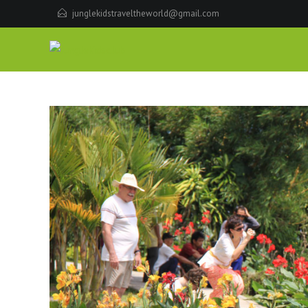
junglekidstraveltheworld@gmail.com