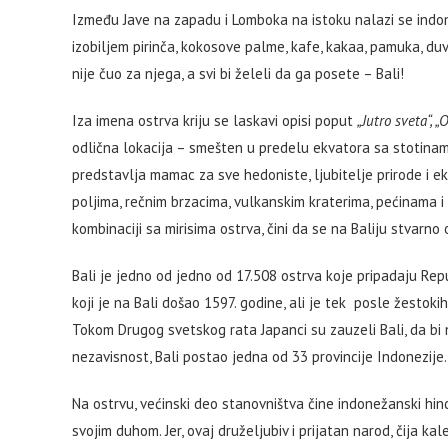
Između Jave na zapadu i Lomboka na istoku nalazi se indo
izobiljem pirinča, kokosove palme, kafe, kakaa, pamuka, duv
nije čuo za njega, a svi bi želeli da ga posete – Bali!
Iza imena ostrva kriju se laskavi opisi poput
„Jutro sveta“, 
odlična lokacija – smešten u predelu ekvatora sa stotinam
predstavlja mamac za sve hedoniste, ljubitelje prirode i 
poljima, rečnim brzacima, vulkanskim kraterima, pećinama i
kombinaciji sa mirisima ostrva, čini da se na Baliju stvar
Bali je jedno od jedno od 17.508 ostrva koje pripadaju Repu
koji je na Bali došao 1597. godine, ali je tek posle žestok
Tokom Drugog svetskog rata Japanci su zauzeli Bali, da bi
nezavisnost, Bali postao jedna od 33 provincije Indonezije.
Na ostrvu, većinski deo stanovništva čine indonežanski hind
svojim duhom. Jer, ovaj druželjubiv i prijatan narod, čija k