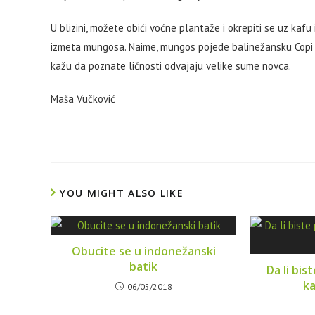
U blizini, možete obići voćne plantaže i okrepiti se uz kafu
izmeta mungosa. Naime, mungos pojede balinežansku Copi k
kažu da poznate ličnosti odvajaju velike sume novca.
Maša Vučković
YOU MIGHT ALSO LIKE
Obucite se u indonežanski
batik
Da li bis
ka
06/05/2018