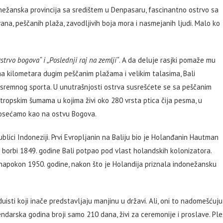
nežanska provincija sa središtem u Denpasaru, fascinantno ostrvo sa
ana, peščanih plaža, zavodljivih boja mora i nasmejanih ljudi. Malo ko
„Ostrvo bogova“ i „Poslednji raj na zemlji“
. A da deluje rasjki pomaže mu
a kilometara dugim peščanim plažama i velikim talasima, Bali
eksremnog sporta. U unutrašnjosti ostrva susrešćete se sa peščanim
 tropskim šumama u kojima živi oko 280 vrsta ptica čija pesma, u
no osećamo kao na ostvu Bogova.
blici Indoneziji. Prvi Evropljanin na Baliju bio je Holanđanin Hautman
ih borbi 1849. godine Bali potpao pod vlast holandskih kolonizatora.
 napokon 1950. godine, nakon što je Holandija priznala indonežansku
uisti koji inače predstavljaju manjinu u državi. Ali, oni to nadomešćuju
alendarska godina broji samo 210 dana, živi za ceremonije i proslave. Ple