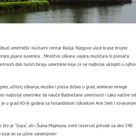
Ubud, umetnički i kulturni centar Balija. Njegove ulice krase brojne
torani, pijace suvenira… Mnoštvo slikara, vajara, muzičara ili plesača
nosti dok turisti biraju umetnine koje će se najbolje uklopiti u njiho
es, učitelj slikanja, muzike i plesa došao u grad, animirao mnoge
kupio najbolje umetnike da nauče Balinežane umetnosti i tako načine od
o je u grad 60-ih godina sa holandskom slikarkom Arie Smit i stvaranj
ao što je “Sopa”, ali i Šuma Majmuna, sveti rezervat prirode sa oko 340
 koje im se učine zanimljivim!