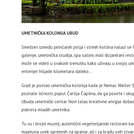
UMETNIČKA KOLONIJA UBUD
Smešten između pirinčanih polja i strmih kotlina nalazi se 
galerije, umetnička studija, spa saloni, mali dizjanirani res
može se videti u svakom trenutku kako uživaju u svojoj umet
enterijer hiljade kilometara daleko…
Grad je postao umetnička kolonija kada je Nemac Walter Spi
poznate ličnosti, poput Čarlija Čaplina, da ga posete i o
Ubuda umetnički centar. Novi talas kreativne enrgije doša
pokreta mladih umetnika.
Tu su i brojni muzeji, autentični vegeterijanski restorani k
majmuna uvek spremnih za igranje, ali i za krađu svih stvari