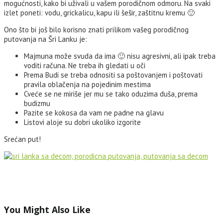
mogućnosti, kako bi uživali u vašem porodičnom odmoru. Na svaki
izlet poneti: vodu, grickalicu, kapu ili šešir, zaštitnu kremu 🙂
Ono što bi još bilo korisno znati prilikom vašeg porodičnog
putovanja na Šri Lanku je:
Majmuna može svuda da ima 🙂 nisu agresivni, ali ipak treba
voditi računa. Ne treba ih gledati u oči
Prema Budi se treba odnositi sa poštovanjem i poštovati
pravila oblačenja na pojedinim mestima
Cveće se ne miriše jer mu se tako oduzima duša, prema
budizmu
Pazite se kokosa da vam ne padne na glavu
Listovi aloje su dobri ukoliko izgorite
Srećan put!
You Might Also Like