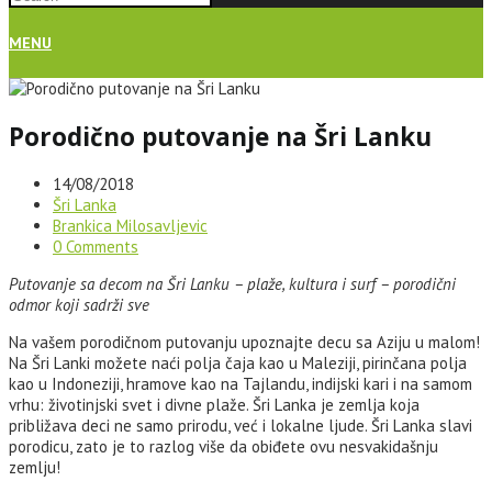
MENU
Porodično putovanje na Šri Lanku
14/08/2018
Šri Lanka
Brankica Milosavljevic
0 Comments
Putovanje sa decom na Šri Lanku – plaže, kultura i surf – porodični
odmor koji sadrži sve
Na vašem porodičnom putovanju upoznajte decu sa Aziju u malom!
Na Šri Lanki možete naći polja čaja kao u Maleziji, pirinčana polja
kao u Indoneziji, hramove kao na Tajlandu, indijski kari i na samom
vrhu: životinjski svet i divne plaže. Šri Lanka je zemlja koja
približava deci ne samo prirodu, već i lokalne ljude. Šri Lanka slavi
porodicu, zato je to razlog više da obiđete ovu nesvakidašnju
zemlju!