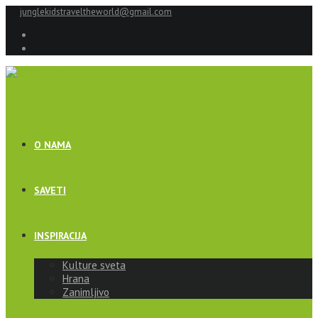
junglekidstraveltheworld@gmail.com
O NAMA
SAVETI
INSPIRACIJA
Kulture sveta
Hrana
Zanimljivo