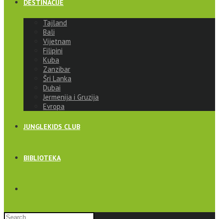
DESTINACIJE
Tajland
Bali
Vijetnam
Filipini
Kuba
Zanzibar
Šri Lanka
Dubai
Jermenija i Gruzija
Evropa
JUNGLEKIDS CLUB
BIBLIOTEKA