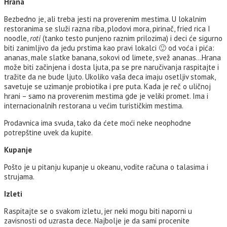
Hrana
Bezbedno je, ali treba jesti na proverenim mestima. U lokalnim
restoranima se služi razna riba, plodovi mora, pirinač, fried rica I
noodle,
roti
(tanko testo punjeno raznim prilozima) i deci će sigurno
biti zanimljivo da jedu prstima kao pravi lokalci 🙂 od voća i pića:
ananas, male slatke banana, sokovi od limete, svež ananas…Hrana
može biti začinjena i dosta ljuta, pa se pre naručivanja raspitajte i
tražite da ne bude ljuto. Ukoliko vaša deca imaju osetljiv stomak,
savetuje se uzimanje probiotika i pre puta. Kada je reč o uličnoj
hrani – samo na proverenim mestima gde je veliki promet. Ima i
internacionalnih restorana u većim turističkim mestima.
Prodavnica ima svuda, tako da ćete moći neke neophodne
potrepštine uvek da kupite.
Kupanje
Pošto je u pitanju kupanje u okeanu, vodite računa o talasima i
strujama.
Izleti
Raspitajte se o svakom izletu, jer neki mogu biti naporni u
zavisnosti od uzrasta dece. Najbolje je da sami procenite