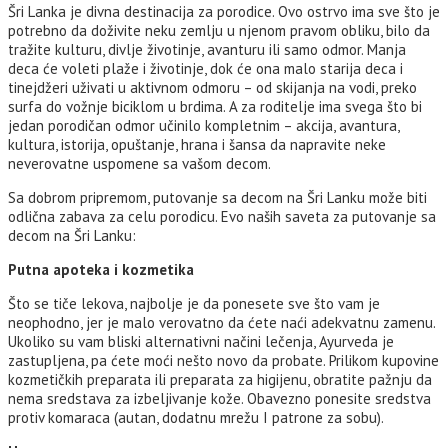
Šri Lanka je divna destinacija za porodice. Ovo ostrvo ima sve što je
potrebno da doživite neku zemlju u njenom pravom obliku, bilo da
tražite kulturu, divlje životinje, avanturu ili samo odmor. Manja
deca će voleti plaže i životinje, dok će ona malo starija deca i
tinejdžeri uživati u aktivnom odmoru – od skijanja na vodi, preko
surfa do vožnje biciklom u brdima. A za roditelje ima svega što bi
jedan porodičan odmor učinilo kompletnim – akcija, avantura,
kultura, istorija, opuštanje, hrana i šansa da napravite neke
neverovatne uspomene sa vašom decom.
Sa dobrom pripremom, putovanje sa decom na Šri Lanku može biti
odlična zabava za celu porodicu. Evo naših saveta za putovanje sa
decom na Šri Lanku:
Putna apoteka i kozmetika
Što se tiče lekova, najbolje je da ponesete sve što vam je
neophodno, jer je malo verovatno da ćete naći adekvatnu zamenu.
Ukoliko su vam bliski alternativni načini lečenja, Ayurveda je
zastupljena, pa ćete moći nešto novo da probate. Prilikom kupovine
kozmetičkih preparata ili preparata za higijenu, obratite pažnju da
nema sredstava za izbeljivanje kože. Obavezno ponesite sredstva
protiv komaraca (autan, dodatnu mrežu I patrone za sobu).