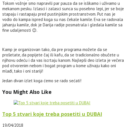
Tokom vožnje smo napravili par pauza da se islikamo i uživamo u
mekanom pesku. Izlasci i zalasci sunca su posebno lepi, jer se boje
stapaju i rastapaju pred pustinjskim prostranstvom. Put nas je
vodio do kampa ispred koga su nas čekale kamile. Eva se radovala
jahanju kamile, dok je Darija radije posmatrala i gledala kamile sa
fine udaljenosti 😉.
Kamp je organizovan tako, da pre programa možete da se
prošetate, da popijete čaj ili kafu, da se tradicionalno obučete u
njihovu odeću i da vas iscrtaju kanom. Najlepši deo izleta je večera
pod otvorenim nebom i bogat program u kome uživaju kako oni
mlađi, tako i oni stariji!
Jedan divan izlet koga ćemo se rado sećati!
You Might Also Like
Top 5 stvari koje treba posetiti u DUBAI
19/04/2018