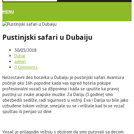
MENU
Pustinjski safari u Dubaiju
30/03/2018
Dubai
admin
0 Comments
Neizostavni deo boravka u Dubaiju je pustinjski safari. Avantura
počinje oko 16h popodne kada vas ispred hotela pokupe
profesionalni vozači sa džipovima i kada se uputite ka pravoj
pustinji uz zvuke arapske muzike. Za Dariju (3.godine) smo
obezbedili sedište, radi sigurnosti u vožnji. Eva i Darija su bile jako
uzbuđene tokom vožnje, smejale su se i vrištale kad bi se vozač
spuštao ili penjao uz dine.
Vozač je prilagodio vožnju s obzirom da smo putovali sa decom.