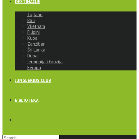
DESTINACIJE
Tajland
Bali
Vijetnam
Filipini
Kuba
Zanzibar
Šri Lanka
Dubai
Jermenija i Gruzija
Evropa
JUNGLEKIDS CLUB
BIBLIOTEKA