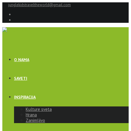
junglekidstraveltheworld@gmail.com
O NAMA
SAVETI
INSPIRACIJA
Kulture sveta
Hrana
Zanimljivo