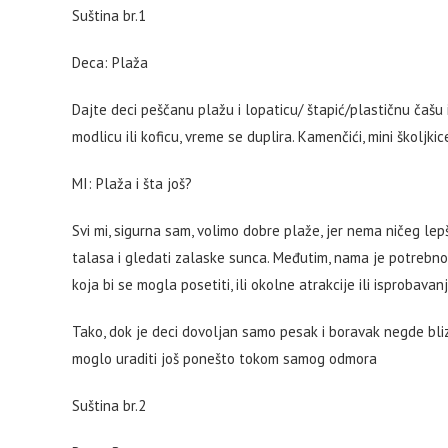
Suština br.1
Deca: Plaža
Dajte deci peščanu plažu i lopaticu/ štapić/plastičnu čašu
modlicu ili koficu, vreme se duplira. Kamenčići, mini školjk
MI: Plaža i šta još?
Svi mi, sigurna sam, volimo dobre plaže, jer nema ničeg lepš
talasa i gledati zalaske sunca. Međutim, nama je potrebno n
koja bi se mogla posetiti, ili okolne atrakcije ili isprobavan
Tako, dok je deci dovoljan samo pesak i boravak negde bli
moglo uraditi još ponešto tokom samog odmora
Suština br.2