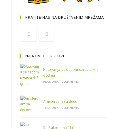
PRATITE NAS NA DRUŠTVENIM MREŽAMA
NAJNOVIJI TEKSTOVI
Putovanja sa decom uzrasta 4-5
godina
03/05/2019
/
0 COMMENTS
Amsterdam sa decom
14/04/2019
/
0 COMMENTS
Sa Balijem na “Ti”