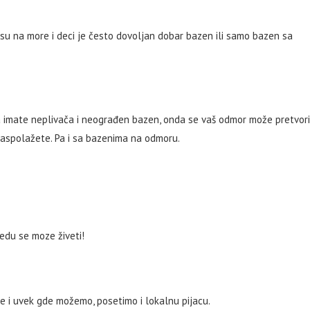
su na more i deci je često dovoljan dobar bazen ili samo bazen sa
 a imate neplivača i neograđen bazen, onda se vaš odmor može pretvori
raspolažete. Pa i sa bazenima na odmoru.
edu se moze živeti!
ne i uvek gde možemo, posetimo i lokalnu pijacu.