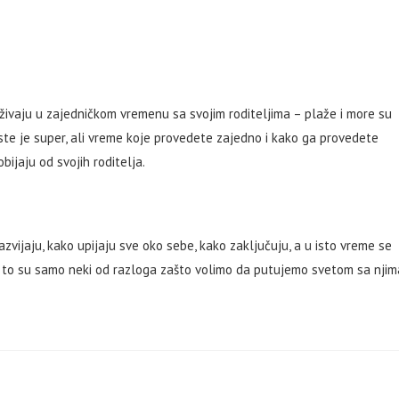
živaju u zajedničkom vremenu sa svojim roditeljima – plaže i more su
 ste je super, ali vreme koje provedete zajedno i kako ga provedete
bijaju od svojih roditelja.
azvijaju, kako upijaju sve oko sebe, kako zaključuju, a u isto vreme se
– to su samo neki od razloga zašto volimo da putujemo svetom sa njim