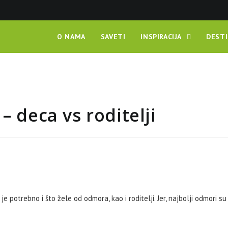
O NAMA
SAVETI
INSPIRACIJA
DESTI
– deca vs roditelji
 potrebno i što žele od odmora, kao i roditelji. Jer, najbolji odmori su