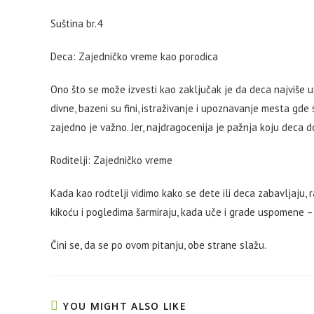
Suština br.4
Deca: Zajedničko vreme kao porodica
Ono što se može izvesti kao zaključak je da deca najviše u
divne, bazeni su fini, istraživanje i upoznavanje mesta gde
zajedno je važno. Jer, najdragocenija je pažnja koju deca do
Roditelji: Zajedničko vreme
Kada kao rodtelji vidimo kako se dete ili deca zabavljaju, r
kikoću i pogledima šarmiraju, kada uče i grade uspomene 
Čini se, da se po ovom pitanju, obe strane slažu.
YOU MIGHT ALSO LIKE