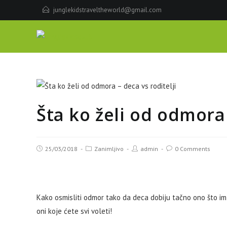
junglekidstraveltheworld@gmail.com
Šta ko želi od odmora 
25/03/2018
Zanimljivo
admin
0 Comments
Kako osmisliti odmor tako da deca dobiju tačno ono što im je
oni koje ćete svi voleti!