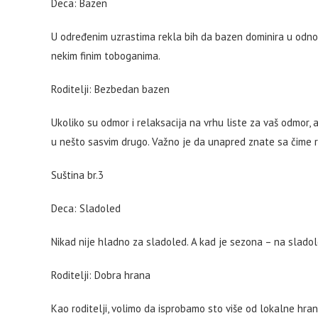
Deca: Bazen
U određenim uzrastima rekla bih da bazen dominira u odno
nekim finim toboganima.
Roditelji: Bezbedan bazen
Ukoliko su odmor i relaksacija na vrhu liste za vaš odmor,
u nešto sasvim drugo. Važno je da unapred znate sa čime 
Suština br.3
Deca: Sladoled
Nikad nije hladno za sladoled. A kad je sezona – na sladol
Roditelji: Dobra hrana
Kao roditelji, volimo da isprobamo sto više od lokalne hra