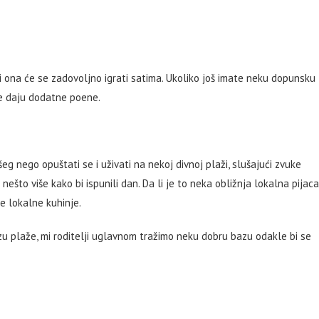
 i ona će se zadovoljno igrati satima. Ukoliko još imate neku dopunsku
ice daju dodatne poene.
eg nego opuštati se i uživati na nekoj divnoj plaži, slušajući zvuke
ešto više kako bi ispunili dan. Da li je to neka obližnja lokalna pijaca
je lokalne kuhinje.
zu plaže, mi roditelji uglavnom tražimo neku dobru bazu odakle bi se